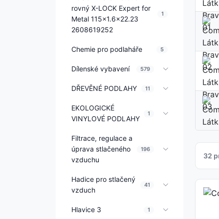
rovný X-LOCK Expert for
1
Metal 115x1.6x22.23
2608619252
Chemie pro podlaháře
5
Dílenské vybavení
579
DŘEVĚNÉ PODLAHY
11
EKOLOGICKÉ
1
VINYLOVÉ PODLAHY
Filtrace, regulace a
úprava stlačeného
196
32 p
vzduchu
Hadice pro stlačený
41
vzduch
Hlavice 3
1