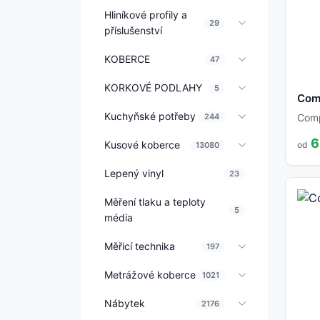
Hliníkové profily a
29
příslušenství
KOBERCE
47
KORKOVÉ PODLAHY
5
Com
Kuchyňské potřeby
244
Com
6
Kusové koberce
od
13080
Lepený vinyl
23
Měření tlaku a teploty
5
média
Měřicí technika
197
Metrážové koberce
1021
Nábytek
2176