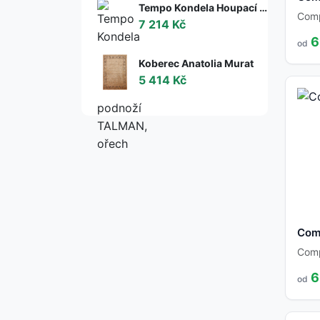
Tempo Kondela Houpací křeslo s podnoží TALMAN, ořech
Com
7 214 Kč
6
od
Koberec Anatolia Murat
5 414 Kč
Com
Com
6
od