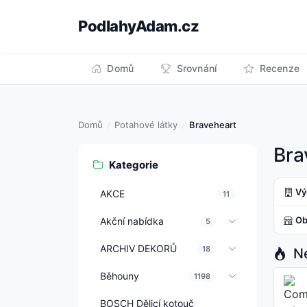
PodlahyAdam.cz
Domů
Srovnání
Recenze
Domů
Potahové látky
Braveheart
Bra
Kategorie
Vý
AKCE
11
Ob
Akční nabídka
5
ARCHIV DEKORŮ
18
Ne
Běhouny
1198
BOSCH Dělicí kotouč