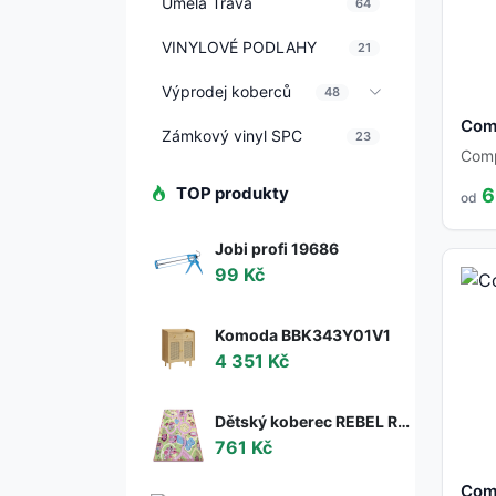
Umělá Tráva
64
VINYLOVÉ PODLAHY
21
Výprodej koberců
48
Com
Zámkový vinyl SPC
23
Com
TOP produkty
6
od
Jobi profi 19686
99 Kč
Komoda BBK343Y01V1
4 351 Kč
Dětský koberec REBEL ROADS Sweet town 26 Cukrovinky, protiskluzový - růžový / zelený
761 Kč
Com