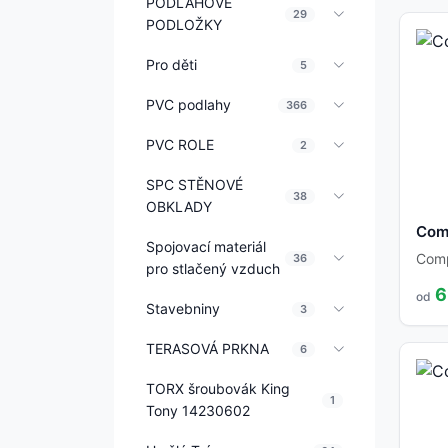
PODLAHOVÉ
29
PODLOŽKY
Pro děti
5
PVC podlahy
366
PVC ROLE
2
SPC STĚNOVÉ
38
OBKLADY
Com
Spojovací materiál
Com
36
pro stlačený vzduch
6
od
Stavebniny
3
TERASOVÁ PRKNA
6
TORX šroubovák King
1
Tony 14230602