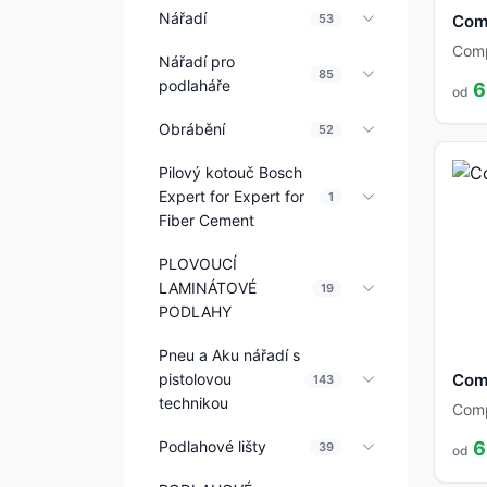
Nářadí
53
Com
Com
Nářadí pro
85
podlaháře
6
od
Obrábění
52
Pilový kotouč Bosch
Expert for Expert for
1
Fiber Cement
PLOVOUCÍ
LAMINÁTOVÉ
19
PODLAHY
Pneu a Aku nářadí s
pistolovou
Com
143
technikou
Com
Podlahové lišty
6
39
od