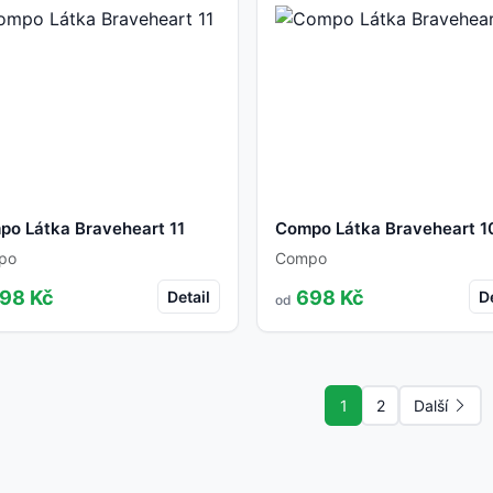
o Látka Braveheart 11
Compo Látka Braveheart 1
po
Compo
98 Kč
698 Kč
Detail
De
od
1
2
Další