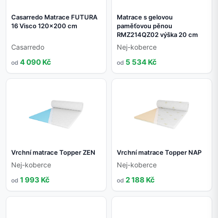
Casarredo Matrace FUTURA
Matrace s gelovou
16 Visco 120x200 cm
paměťovou pěnou
RMZ214QZ02 výška 20 cm
Casarredo
Nej-koberce
4 090 Kč
5 534 Kč
od
od
Vrchní matrace Topper ZEN
Vrchní matrace Topper NAP
Nej-koberce
Nej-koberce
1 993 Kč
2 188 Kč
od
od