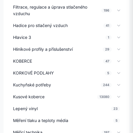
Filtrace, regulace a úprava stlačeného
196
vzduchu
Hadice pro stlačený vzduch
41
Hlavice 3
1
Hliníkové profily a příslušenství
29
KOBERCE
47
KORKOVÉ PODLAHY
5
Kuchyňské potřeby
244
Kusové koberce
13080
Lepený vinyl
23
Měření tlaku a teploty média
5
Měřicí technika
197