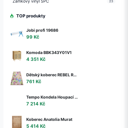
Zámkový vinyl SPC
23
TOP produkty
Jobi profi 19686
99 Kč
Komoda BBK343Y01V1
4 351 Kč
Dětský koberec REBEL ROADS Sweet town 26 Cukrovinky, protiskluzový - růžový / zelený
761 Kč
Tempo Kondela Houpací křeslo s podnoží TALMAN, ořech
7 214 Kč
Koberec Anatolia Murat
5 414 Kč