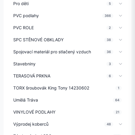
Pro děti
5
PVC podlahy
366
PVC ROLE
2
SPC STĚNOVÉ OBKLADY
38
Spojovací materiál pro stlačený vzduch
36
Stavebniny
3
TERASOVÁ PRKNA
6
TORX šroubovák King Tony 14230602
1
Umělá Tráva
64
VINYLOVÉ PODLAHY
21
Výprodej koberců
48