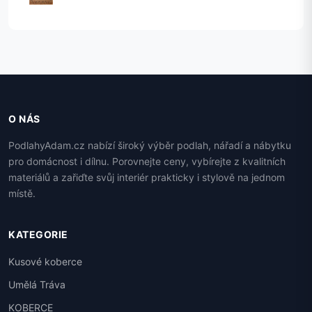
O NÁS
PodlahyAdam.cz nabízí široký výběr podlah, nářadí a nábytku
pro domácnost i dílnu. Porovnejte ceny, vybírejte z kvalitních
materiálů a zařiďte svůj interiér prakticky i stylově na jednom
místě.
KATEGORIE
Kusové koberce
Umělá Tráva
KOBERCE