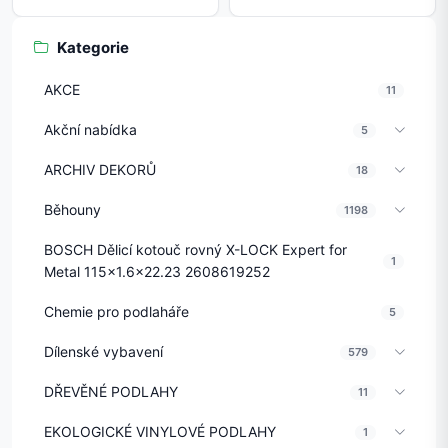
Kategorie
AKCE
11
Akční nabídka
5
ARCHIV DEKORŮ
18
Běhouny
1198
BOSCH Dělicí kotouč rovný X-LOCK Expert for
1
Metal 115x1.6x22.23 2608619252
Chemie pro podlaháře
5
Dílenské vybavení
579
DŘEVĚNÉ PODLAHY
11
EKOLOGICKÉ VINYLOVÉ PODLAHY
1