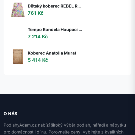
Dětský koberec REBEL ROADS Sweet town 26 Cukrovinky, protiskluzový - růžový / zelený
761 Kč
Tempo Kondela Houpací křeslo s podnoží TALMAN, ořech
7 214 Kč
Koberec Anatolia Murat
5 414 Kč
O NÁS
PodlahyAdam.cz nabízí široký výběr podlah, nářadí a nábytku
pro domácnost i dílnu. Porovnejte ceny, vybírejte z kvalitních