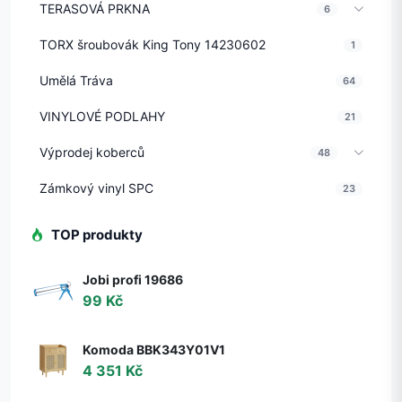
TERASOVÁ PRKNA
6
TORX šroubovák King Tony 14230602
1
Umělá Tráva
64
VINYLOVÉ PODLAHY
21
Výprodej koberců
48
Zámkový vinyl SPC
23
TOP produkty
Jobi profi 19686
99 Kč
Komoda BBK343Y01V1
4 351 Kč