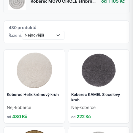
od 1 105 Kč
Koberec MOYO CIRCLE stříbrný kruh
480 produktů
Řazení:
Koberec Helix krémový kruh
Koberec KAMEL S ocelový
kruh
Nej-koberce
Nej-koberce
480 Kč
222 Kč
od
od