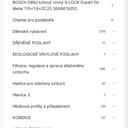
BOSCH Dělicí kotouč rovný X-LOCK Expert for
1
Metal 115x1.6x22.23 2608619252
Chemie pro podlaháře
5
Dílenské vybavení
579
DŘEVĚNÉ PODLAHY
11
EKOLOGICKÉ VINYLOVÉ PODLAHY
1
Filtrace, regulace a úprava stlačeného
196
vzduchu
Hadice pro stlačený vzduch
41
Hlavice 3
1
Hliníkové profily a příslušenství
29
KOBERCE
47