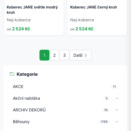
Koberec JANE světle modrý
Koberec JANE černý kruh
kruh
Nej-koberce
Nej-koberce
2 524 Kč
2 524 Kč
od
od
1
2
3
Další
Kategorie
AKCE
11
Akční nabídka
5
ARCHIV DEKORŮ
18
Běhouny
1198