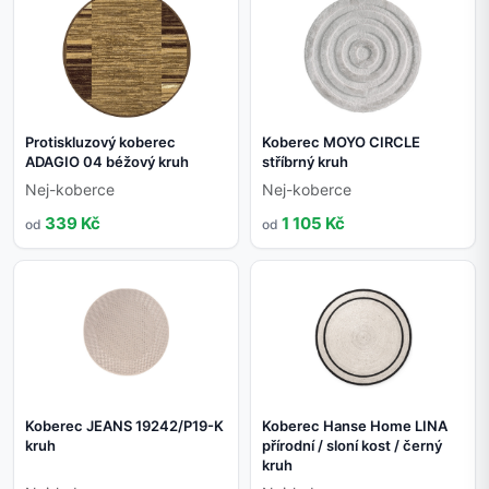
Protiskluzový koberec
Koberec MOYO CIRCLE
ADAGIO 04 béžový kruh
stříbrný kruh
Nej-koberce
Nej-koberce
339 Kč
1 105 Kč
od
od
Koberec JEANS 19242/P19-K
Koberec Hanse Home LINA
kruh
přírodní / sloní kost / černý
kruh