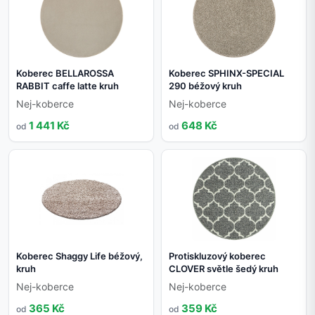
Koberec BELLAROSSA
Koberec SPHINX-SPECIAL
RABBIT caffe latte kruh
290 béžový kruh
Nej-koberce
Nej-koberce
1 441 Kč
648 Kč
od
od
Koberec Shaggy Life béžový,
Protiskluzový koberec
kruh
CLOVER světle šedý kruh
Nej-koberce
Nej-koberce
365 Kč
359 Kč
od
od