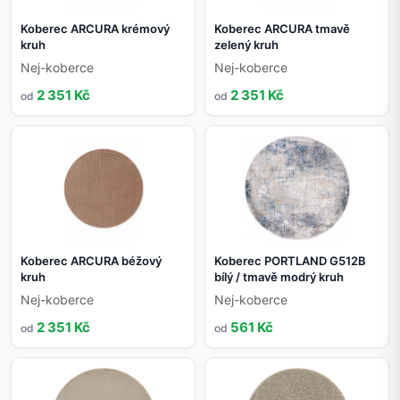
Koberec ARCURA krémový
Koberec ARCURA tmavě
kruh
zelený kruh
Nej-koberce
Nej-koberce
2 351 Kč
2 351 Kč
od
od
Koberec ARCURA béžový
Koberec PORTLAND G512B
kruh
bílý / tmavě modrý kruh
Nej-koberce
Nej-koberce
2 351 Kč
561 Kč
od
od