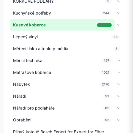
KORKOVÉ PODLAHY
5
Kuchyňské potřeby
244
Kusové koberce
13080
Lepený vinyl
23
Měření tlaku a teploty média
5
Měřicí technika
197
Metrážové koberce
1021
Nábytek
2176
Nářadí
53
Nářadí pro podlaháře
85
Obrábění
52
Pilový kotouč Bosch Expert for Expert for Fiber