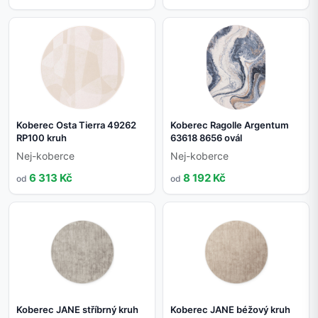
Koberec Osta Tierra 49262
Koberec Ragolle Argentum
RP100 kruh
63618 8656 ovál
Nej-koberce
Nej-koberce
6 313 Kč
8 192 Kč
od
od
Koberec JANE stříbrný kruh
Koberec JANE béžový kruh