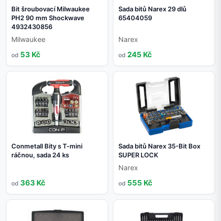
Bit šroubovací Milwaukee
Sada bitů Narex 29 dlů
PH2 90 mm Shockwave
65404059
4932430856
Milwaukee
Narex
53 Kč
245 Kč
od
od
Conmetall Bity s T-mini
Sada bitů Narex 35-Bit Box
ráčnou, sada 24 ks
SUPER LOCK
Narex
363 Kč
555 Kč
od
od