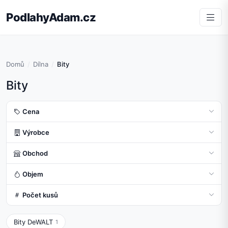
PodlahyAdam.cz
Domů
Dílna
Bity
Bity
Cena
Výrobce
Obchod
Objem
Počet kusů
Bity DeWALT
1