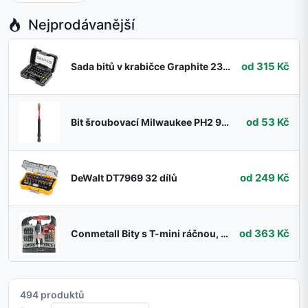
Nejprodávanější
od 315 Kč
Sada bitů v krabičce Graphite 23 dílů 56H612
od 53 Kč
Bit šroubovací Milwaukee PH2 90 mm Shockwave 4932430856
od 249 Kč
DeWalt DT7969 32 dílů
od 363 Kč
Conmetall Bity s T-mini ráčnou, sada 24 ks
494 produktů