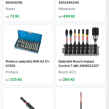
65404058
4932464240
Narex
Milwaukee
72 Kč
499 Kč
od
od
Proteco sada bitů 6HR 42.01-
Sada bitů Bosch Impact
01250
Control 7 dílů 2608522327
Proteco
Bosch ACC
325 Kč
285 Kč
od
od