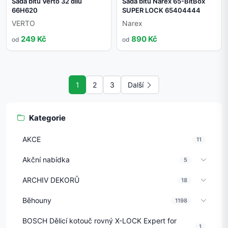
Sada bitů Verto 32 dílů
Sada bitů Narex 65-BitBox
66H620
SUPER LOCK 65404444
VERTO
Narex
249 Kč
890 Kč
od
od
1
2
3
Další
Kategorie
AKCE
11
Akční nabídka
5
ARCHIV DEKORŮ
18
Běhouny
1198
BOSCH Dělicí kotouč rovný X-LOCK Expert for
1