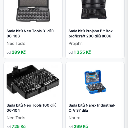
Sada bitů Neo Tools 31 dílů
Sada bitů Projahn Bit Box
06-103
proficraft 200 dílů 8606
Neo Tools
Projahn
289 Kč
1 355 Kč
od
od
Sada bitů Neo Tools 100 dílů
Sada bitů Narex Industrial-
06-104
CrV 37 dílů
Neo Tools
Narex
725 Kč
299 Kč
od
od