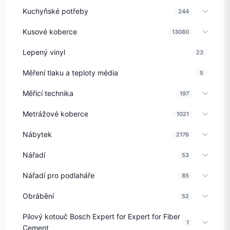
Kuchyňské potřeby
244
Kusové koberce
13080
Lepený vinyl
23
Měření tlaku a teploty média
5
Měřicí technika
197
Metrážové koberce
1021
Nábytek
2176
Nářadí
53
Nářadí pro podlaháře
85
Obrábění
52
Pilový kotouč Bosch Expert for Expert for Fiber
1
Cement