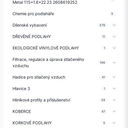
Metal 115x1.6x22.23 2608619252
Chemie pro podlaháře
5
Dílenské vybavení
579
DŘEVĚNÉ PODLAHY
11
EKOLOGICKÉ VINYLOVÉ PODLAHY
1
Filtrace, regulace a úprava stlačeného
196
vzduchu
Hadice pro stlačený vzduch
41
Hlavice 3
1
Hliníkové profily a příslušenství
29
KOBERCE
47
KORKOVÉ PODLAHY
5