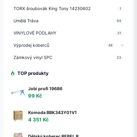
TORX šroubovák King Tony 14230602
1
Umělá Tráva
64
VINYLOVÉ PODLAHY
21
Výprodej koberců
48
Zámkový vinyl SPC
23
TOP produkty
Jobi profi 19686
99 Kč
Komoda BBK343Y01V1
4 351 Kč
Dětský koberec REBEL ROADS Sweet town 26 Cukrovinky, protiskluzový - růžový / zelený