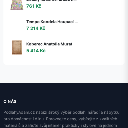
761 Kč
Tempo Kondela Houpací křeslo s podnoží TALMAN, ořech
7 214 Kč
Koberec Anatolia Murat
5 414 Kč
O NÁS
PodlahyAdam.cz nabízí široký výběr podlah, nářadí a nábytku
pro domácnost i dílnu. Porovnejte ceny, vybírejte z kvalitních
materiálů a zařiďte svůj interiér prakticky i stylově na jednom