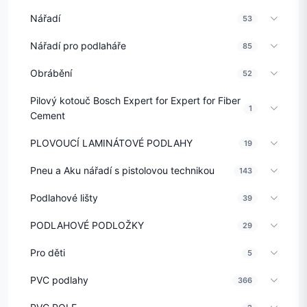
Nářadí
53
Nářadí pro podlaháře
85
Obrábění
52
Pilový kotouč Bosch Expert for Expert for Fiber
1
Cement
PLOVOUCÍ LAMINÁTOVÉ PODLAHY
19
Pneu a Aku nářadí s pistolovou technikou
143
Podlahové lišty
39
PODLAHOVÉ PODLOŽKY
29
Pro děti
5
PVC podlahy
366