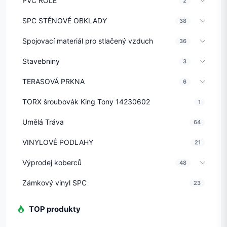
PVC ROLE
2
SPC STĚNOVÉ OBKLADY
38
Spojovací materiál pro stlačený vzduch
36
Stavebniny
3
TERASOVÁ PRKNA
6
TORX šroubovák King Tony 14230602
1
Umělá Tráva
64
VINYLOVÉ PODLAHY
21
Výprodej koberců
48
Zámkový vinyl SPC
23
TOP produkty