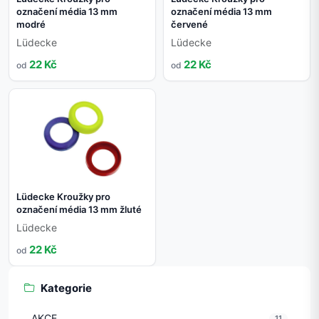
označení média 13 mm
označení média 13 mm
modré
červené
Lüdecke
Lüdecke
22 Kč
22 Kč
od
od
Lüdecke Kroužky pro
označení média 13 mm žluté
Lüdecke
22 Kč
od
Kategorie
AKCE
11