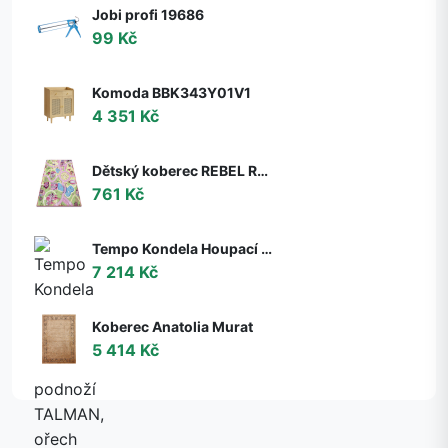
Jobi profi 19686
99 Kč
Komoda BBK343Y01V1
4 351 Kč
Dětský koberec REBEL ROADS Sweet town 26 Cukrovinky, protiskluzový - růžový / zelený
761 Kč
Tempo Kondela Houpací křeslo s podnoží TALMAN, ořech
7 214 Kč
Koberec Anatolia Murat
5 414 Kč