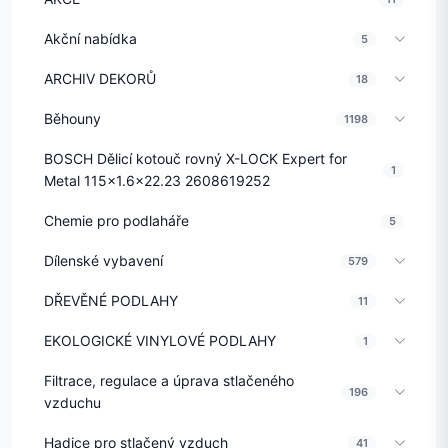
Akční nabídka
5
ARCHIV DEKORŮ
18
Běhouny
1198
BOSCH Dělicí kotouč rovný X-LOCK Expert for
1
Metal 115x1.6x22.23 2608619252
Chemie pro podlaháře
5
Dílenské vybavení
579
DŘEVĚNÉ PODLAHY
11
EKOLOGICKÉ VINYLOVÉ PODLAHY
1
Filtrace, regulace a úprava stlačeného
196
vzduchu
Hadice pro stlačený vzduch
41