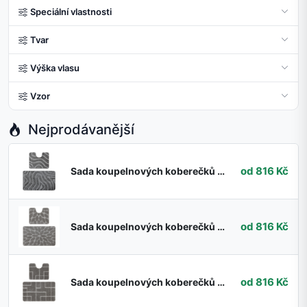
Speciální vlastnosti
Tvar
Výška vlasu
Vzor
Nejprodávanější
od 816 Kč
Sada koupelnových koberečků SUPREME WAVES vlny, šedá
od 816 Kč
Sada koupelnových koberečků SUPREME STONES kamínky, šedá
od 816 Kč
Sada koupelnových koberečků SUPREME LINES linie, šedá