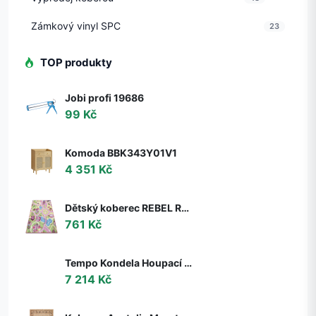
Zámkový vinyl SPC
23
TOP produkty
Jobi profi 19686
99 Kč
Komoda BBK343Y01V1
4 351 Kč
Dětský koberec REBEL ROADS Sweet town 26 Cukrovinky, protiskluzový - růžový / zelený
761 Kč
Tempo Kondela Houpací křeslo s podnoží TALMAN, ořech
7 214 Kč