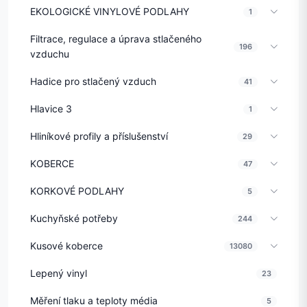
EKOLOGICKÉ VINYLOVÉ PODLAHY
1
Filtrace, regulace a úprava stlačeného
196
vzduchu
Hadice pro stlačený vzduch
41
Hlavice 3
1
Hliníkové profily a příslušenství
29
KOBERCE
47
KORKOVÉ PODLAHY
5
Kuchyňské potřeby
244
Kusové koberce
13080
Lepený vinyl
23
Měření tlaku a teploty média
5