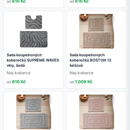
816 Kč
816 Kč
od
od
Sada koupelnových
Sada koupelnových
koberečků SUPREME WAVES
koberečků BOSTON 13
vlny, šedá
béžová
Nej-koberce
Nej-koberce
816 Kč
1 009 Kč
od
od