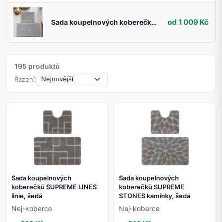
od 1 009 Kč
Sada koupelnových koberečků BOSTON 15 šedá
195 produktů
Řazení:
Sada koupelnových
Sada koupelnových
koberečků SUPREME LINES
koberečků SUPREME
linie, šedá
STONES kamínky, šedá
Nej-koberce
Nej-koberce