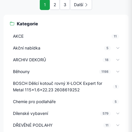
1
2
3
Další
Kategorie
AKCE
11
Akční nabídka
5
ARCHIV DEKORŮ
18
Běhouny
1198
BOSCH Dělicí kotouč rovný X-LOCK Expert for
1
Metal 115x1.6x22.23 2608619252
Chemie pro podlaháře
5
Dílenské vybavení
579
DŘEVĚNÉ PODLAHY
11