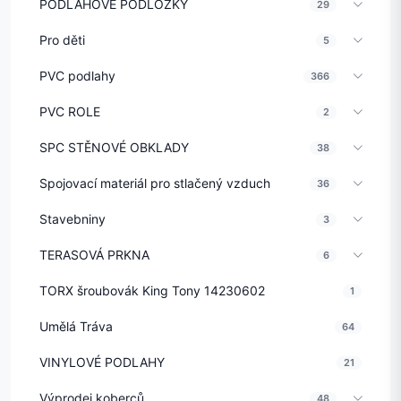
PODLAHOVÉ PODLOŽKY
29
Pro děti
5
PVC podlahy
366
PVC ROLE
2
SPC STĚNOVÉ OBKLADY
38
Spojovací materiál pro stlačený vzduch
36
Stavebniny
3
TERASOVÁ PRKNA
6
TORX šroubovák King Tony 14230602
1
Umělá Tráva
64
VINYLOVÉ PODLAHY
21
Výprodej koberců
48