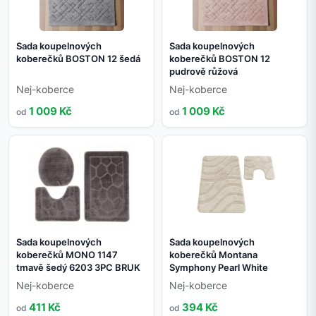
Sada koupelnových
Sada koupelnových
koberečků BOSTON 12 šedá
koberečků BOSTON 12
pudrově růžová
Nej-koberce
Nej-koberce
1 009 Kč
1 009 Kč
od
od
Sada koupelnových
Sada koupelnových
koberečků MONO 1147
koberečků Montana
tmavě šedý 6203 3PC BRUK
Symphony Pearl White
Nej-koberce
Nej-koberce
411 Kč
394 Kč
od
od