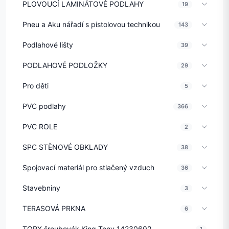
PLOVOUCÍ LAMINÁTOVÉ PODLAHY
19
Pneu a Aku nářadí s pistolovou technikou
143
Podlahové lišty
39
PODLAHOVÉ PODLOŽKY
29
Pro děti
5
PVC podlahy
366
PVC ROLE
2
SPC STĚNOVÉ OBKLADY
38
Spojovací materiál pro stlačený vzduch
36
Stavebniny
3
TERASOVÁ PRKNA
6
TORX šroubovák King Tony 14230602
1