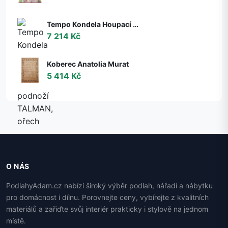
Tempo Kondela Houpací křeslo s podnoží TALMAN, ořech
7 214 Kč
Koberec Anatolia Murat
5 414 Kč
O NÁS
PodlahyAdam.cz nabízí široký výběr podlah, nářadí a nábytku
pro domácnost i dílnu. Porovnejte ceny, vybírejte z kvalitních
materiálů a zařiďte svůj interiér prakticky i stylově na jednom
místě.