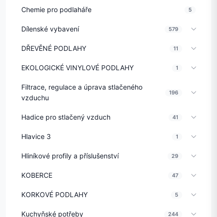
Chemie pro podlaháře
5
Dílenské vybavení
579
DŘEVĚNÉ PODLAHY
11
EKOLOGICKÉ VINYLOVÉ PODLAHY
1
Filtrace, regulace a úprava stlačeného
196
vzduchu
Hadice pro stlačený vzduch
41
Hlavice 3
1
Hliníkové profily a příslušenství
29
KOBERCE
47
KORKOVÉ PODLAHY
5
Kuchyňské potřeby
244