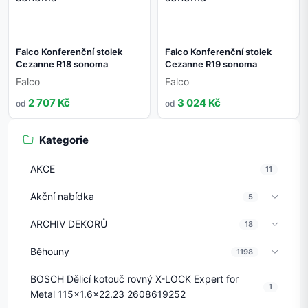
Falco Konferenční stolek
Falco Konferenční stolek
Cezanne R18 sonoma
Cezanne R19 sonoma
Falco
Falco
2 707 Kč
3 024 Kč
od
od
Kategorie
AKCE
11
Akční nabídka
5
ARCHIV DEKORŮ
18
Běhouny
1198
BOSCH Dělicí kotouč rovný X-LOCK Expert for
1
Metal 115x1.6x22.23 2608619252