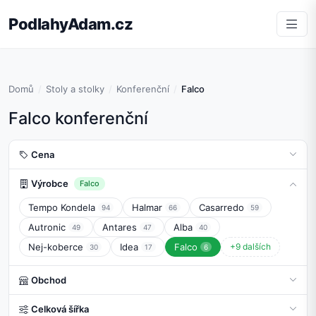
PodlahyAdam.cz
Domů
Stoly a stolky
Konferenční
Falco
Falco konferenční
Cena
Výrobce
Falco
Tempo Kondela
Halmar
Casarredo
94
66
59
Autronic
Antares
Alba
49
47
40
Nej-koberce
Idea
Falco
+9 dalších
30
17
6
Obchod
Celková šířka