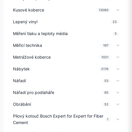
Kusové koberce
13080
Lepený vinyl
23
Měření tlaku a teploty média
5
Měřicí technika
197
Metrážové koberce
1021
Nábytek
2176
Nářadí
53
Nářadí pro podlaháře
85
Obrábění
52
Pilový kotouč Bosch Expert for Expert for Fiber
1
Cement