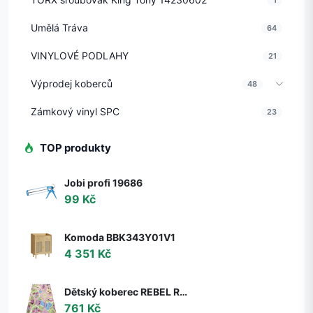
Umělá Tráva
64
VINYLOVÉ PODLAHY
21
Výprodej koberců
48
Zámkový vinyl SPC
23
TOP produkty
Jobi profi 19686
99 Kč
Komoda BBK343Y01V1
4 351 Kč
Dětský koberec REBEL ROADS Sweet town 26 Cukrovinky, protiskluzový - růžový / zelený
761 Kč