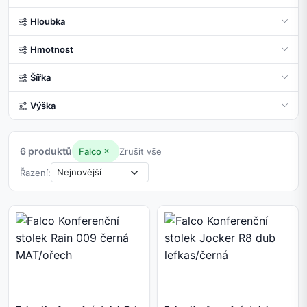
Hloubka
Hmotnost
Šířka
Výška
6 produktů
Falco
Zrušit vše
Řazení: