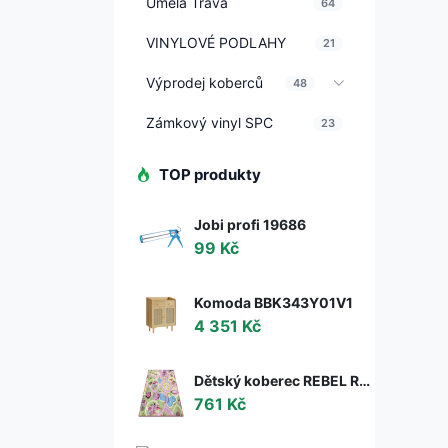
Umělá Tráva
64
VINYLOVÉ PODLAHY
21
Výprodej koberců
48
Zámkový vinyl SPC
23
TOP produkty
Jobi profi 19686
99 Kč
Komoda BBK343Y01V1
4 351 Kč
Dětský koberec REBEL ROADS Sweet town 26 Cukrovinky, protiskluzový - růžový / zelený
761 Kč