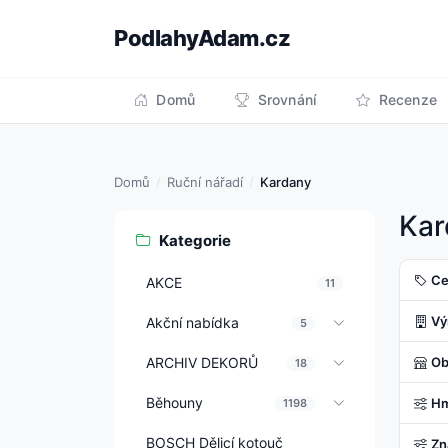
PodlahyAdam.cz
Domů
Srovnání
Recenze
Domů
Ruční nářadí
Kardany
Kar
Kategorie
Ce
AKCE
11
Vý
Akční nabídka
5
ARCHIV DEKORŮ
Ob
18
Běhouny
Hm
1198
BOSCH Dělicí kotouč
Zn