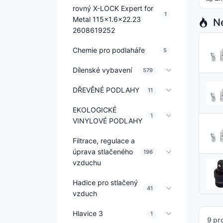
rovný X-LOCK Expert for
1
Metal 115x1.6x22.23
Ne
2608619252
Chemie pro podlaháře
5
Dílenské vybavení
579
DŘEVĚNÉ PODLAHY
11
EKOLOGICKÉ
1
VINYLOVÉ PODLAHY
Filtrace, regulace a
úprava stlačeného
196
vzduchu
Hadice pro stlačený
41
vzduch
Hlavice 3
1
9 pr