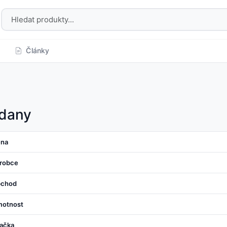
Články
dany
na
robce
chod
otnost
ačka