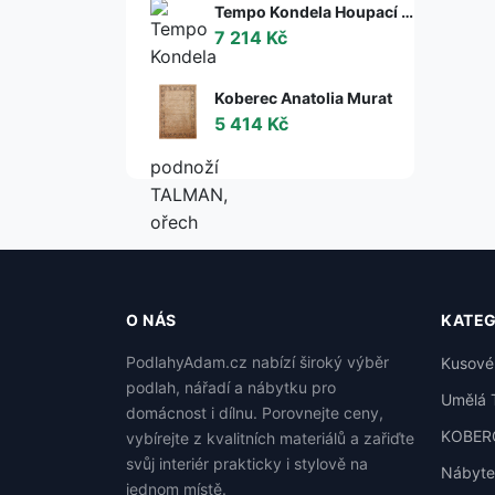
Tempo Kondela Houpací křeslo s podnoží TALMAN, ořech
7 214 Kč
Koberec Anatolia Murat
5 414 Kč
O NÁS
KATEG
PodlahyAdam.cz nabízí široký výběr
Kusové
podlah, nářadí a nábytku pro
Umělá 
domácnost i dílnu. Porovnejte ceny,
KOBER
vybírejte z kvalitních materiálů a zařiďte
svůj interiér prakticky i stylově na
Nábyte
jednom místě.