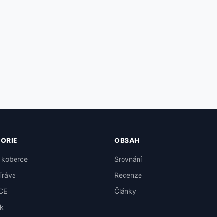
ORIE
OBSAH
 koberce
Srovnání
Tráva
Recenze
CE
Články
k