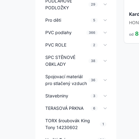
PODLAHOVÉ
29
PODLOŽKY
Kar
Pro děti
5
HON
PVC podlahy
366
8
od
PVC ROLE
2
SPC STĚNOVÉ
38
OBKLADY
Spojovací materiál
36
pro stlačený vzduch
Stavebniny
3
TERASOVÁ PRKNA
6
TORX šroubovák King
1
Tony 14230602