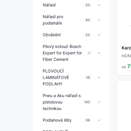
Nářadí
53
Nářadí pro
85
podlaháře
Obrábění
52
Pilový kotouč Bosch
Kar
Expert for Expert for
1
HON
Fiber Cement
7
od
PLOVOUCÍ
LAMINÁTOVÉ
19
PODLAHY
Pneu a Aku nářadí s
pistolovou
143
technikou
Podlahové lišty
39