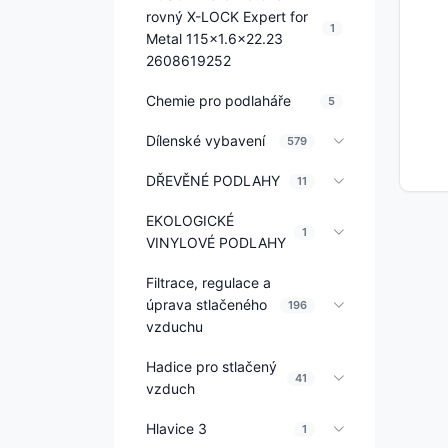
rovný X-LOCK Expert for
1
Metal 115x1.6x22.23
2608619252
Chemie pro podlaháře
5
Dílenské vybavení
579
DŘEVĚNÉ PODLAHY
11
EKOLOGICKÉ
1
VINYLOVÉ PODLAHY
Filtrace, regulace a
úprava stlačeného
196
vzduchu
Hadice pro stlačený
41
vzduch
Hlavice 3
1