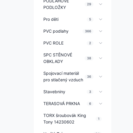
PODLAHOVÉ
29
PODLOŽKY
Pro děti
5
PVC podlahy
366
PVC ROLE
2
SPC STĚNOVÉ
38
OBKLADY
Spojovací materiál
36
pro stlačený vzduch
Stavebniny
3
TERASOVÁ PRKNA
6
TORX šroubovák King
1
Tony 14230602