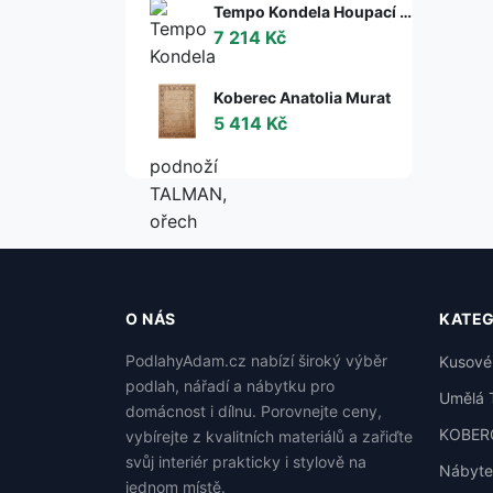
Tempo Kondela Houpací křeslo s podnoží TALMAN, ořech
7 214 Kč
Koberec Anatolia Murat
5 414 Kč
O NÁS
KATEG
PodlahyAdam.cz nabízí široký výběr
Kusové
podlah, nářadí a nábytku pro
Umělá 
domácnost i dílnu. Porovnejte ceny,
KOBER
vybírejte z kvalitních materiálů a zařiďte
svůj interiér prakticky i stylově na
Nábyte
jednom místě.