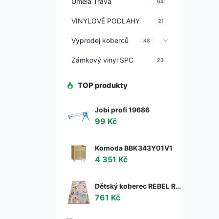
Umělá Tráva
64
VINYLOVÉ PODLAHY
21
Výprodej koberců
48
Zámkový vinyl SPC
23
TOP produkty
Jobi profi 19686
99 Kč
Komoda BBK343Y01V1
4 351 Kč
Dětský koberec REBEL ROADS Sweet town 26 Cukrovinky, protiskluzový - růžový / zelený
761 Kč