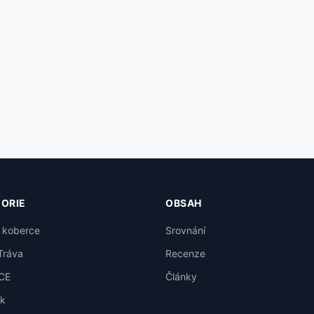
ORIE
OBSAH
 koberce
Srovnání
Tráva
Recenze
CE
Články
k