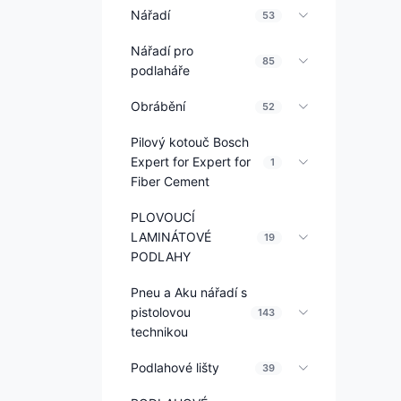
Nářadí
53
Nářadí pro
85
podlaháře
Obrábění
52
Pilový kotouč Bosch
Expert for Expert for
1
Fiber Cement
PLOVOUCÍ
LAMINÁTOVÉ
19
PODLAHY
Pneu a Aku nářadí s
pistolovou
143
technikou
Podlahové lišty
39