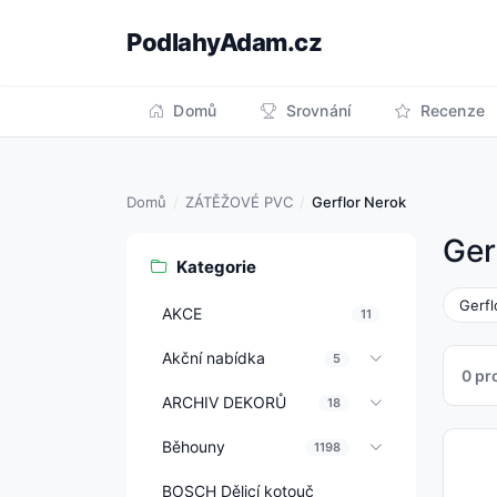
PodlahyAdam.cz
Domů
Srovnání
Recenze
Domů
ZÁTĚŽOVÉ PVC
Gerflor Nerok
Ger
Kategorie
Gerfl
AKCE
11
Akční nabídka
5
0 pr
ARCHIV DEKORŮ
18
Běhouny
1198
BOSCH Dělicí kotouč