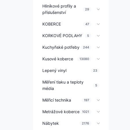
Hliníkové profily a
29
příslušenství
KOBERCE
47
KORKOVÉ PODLAHY
5
Kuchyňské potřeby
244
Kusové koberce
13080
Lepený vinyl
23
Měření tlaku a teploty
5
média
Měřicí technika
197
Metrážové koberce
1021
Nábytek
2176