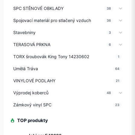
SPC STĚNOVÉ OBKLADY
38
Spojovací materiál pro stlačený vzduch
36
Stavebniny
3
TERASOVÁ PRKNA
6
TORX šroubovák King Tony 14230602
1
Umělá Tráva
64
VINYLOVÉ PODLAHY
21
Výprodej koberců
48
Zámkový vinyl SPC
23
TOP produkty