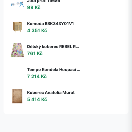
Jobi profi 19686
99 Kč
Komoda BBK343Y01V1
4 351 Kč
Dětský koberec REBEL ROADS Sweet town 26 Cukrovinky, protiskluzový - růžový / zelený
761 Kč
Tempo Kondela Houpací křeslo s podnoží TALMAN, ořech
7 214 Kč
Koberec Anatolia Murat
5 414 Kč