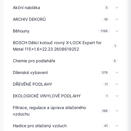
Akční nabídka
5
ARCHIV DEKORŮ
18
Běhouny
1198
BOSCH Dělicí kotouč rovný X-LOCK Expert for
1
Metal 115x1.6x22.23 2608619252
Chemie pro podlaháře
5
Dílenské vybavení
579
DŘEVĚNÉ PODLAHY
11
EKOLOGICKÉ VINYLOVÉ PODLAHY
1
Filtrace, regulace a úprava stlačeného
196
vzduchu
Hadice pro stlačený vzduch
41