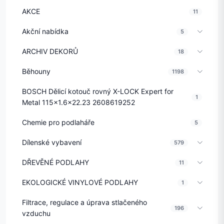
AKCE
11
Akční nabídka
5
ARCHIV DEKORŮ
18
Běhouny
1198
BOSCH Dělicí kotouč rovný X-LOCK Expert for
1
Metal 115x1.6x22.23 2608619252
Chemie pro podlaháře
5
Dílenské vybavení
579
DŘEVĚNÉ PODLAHY
11
EKOLOGICKÉ VINYLOVÉ PODLAHY
1
Filtrace, regulace a úprava stlačeného
196
vzduchu