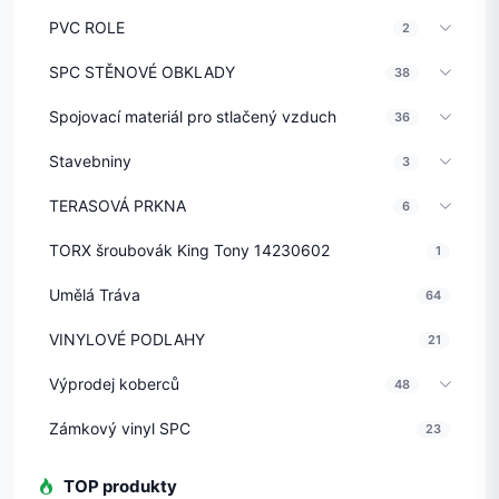
PVC ROLE
2
SPC STĚNOVÉ OBKLADY
38
Spojovací materiál pro stlačený vzduch
36
Stavebniny
3
TERASOVÁ PRKNA
6
TORX šroubovák King Tony 14230602
1
Umělá Tráva
64
VINYLOVÉ PODLAHY
21
Výprodej koberců
48
Zámkový vinyl SPC
23
TOP produkty