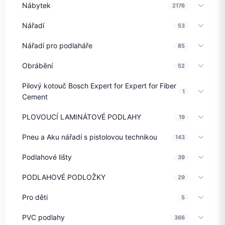
Nábytek
2176
Nářadí
53
Nářadí pro podlaháře
85
Obrábění
52
Pilový kotouč Bosch Expert for Expert for Fiber
1
Cement
PLOVOUCÍ LAMINÁTOVÉ PODLAHY
19
Pneu a Aku nářadí s pistolovou technikou
143
Podlahové lišty
39
PODLAHOVÉ PODLOŽKY
29
Pro děti
5
PVC podlahy
366