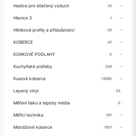
Hadice pro stlačený vzduch
41
Hlavice 3
1
Hliníkové profily a příslušenství
29
KOBERCE
47
KORKOVÉ PODLAHY
5
Kuchyňské potřeby
244
Kusové koberce
13080
Lepený vinyl
23
Měření tlaku a teploty média
5
Měřicí technika
197
Metrážové koberce
1021