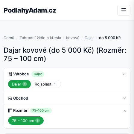
PodlahyAdam.cz
Domů
Zahradní židle a křesla
Kovové
Dajar
do 5 000 Kč
Dajar kovové (do 5 000 Kč) (Rozměr:
75 – 100 cm)
Výrobce
Dajar
Dajar
Rojaplast
1
1
Obchod
Rozměr
75–100 cm
75 – 100 cm
1