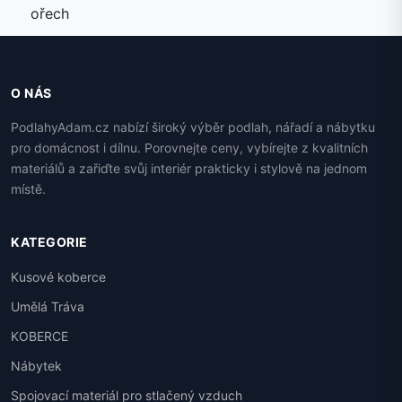
O NÁS
PodlahyAdam.cz nabízí široký výběr podlah, nářadí a nábytku
pro domácnost i dílnu. Porovnejte ceny, vybírejte z kvalitních
materiálů a zařiďte svůj interiér prakticky i stylově na jednom
místě.
KATEGORIE
Kusové koberce
Umělá Tráva
KOBERCE
Nábytek
Spojovací materiál pro stlačený vzduch