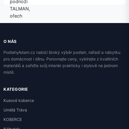
O NÁS
PodlahyAdam.cz nabízí široký výběr podlah, nářadí a nábytku
pro domácnost i dílnu. Porovnejte ceny, vybírejte z kvalitních
materiálů a zařiďte svůj interiér prakticky i stylově na jednom
místě.
KATEGORIE
Kusové koberce
Umělá Tráva
KOBERCE
Nábytek