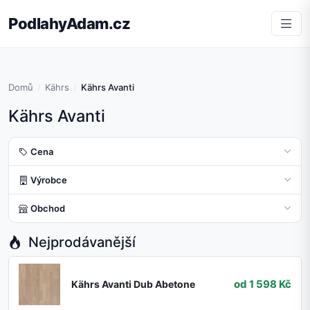
PodlahyAdam.cz
Domů
Kährs
Kährs Avanti
Kährs Avanti
Cena
Výrobce
Obchod
Nejprodávanější
od 1 598 Kč
Kährs Avanti Dub Abetone