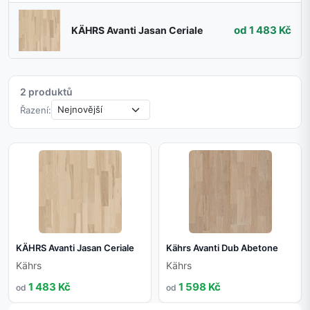
od 1 483 Kč
KÄHRS Avanti Jasan Ceriale
2 produktů
Řazení:
KÄHRS Avanti Jasan Ceriale
Kährs Avanti Dub Abetone
Kährs
Kährs
1 483 Kč
1 598 Kč
od
od