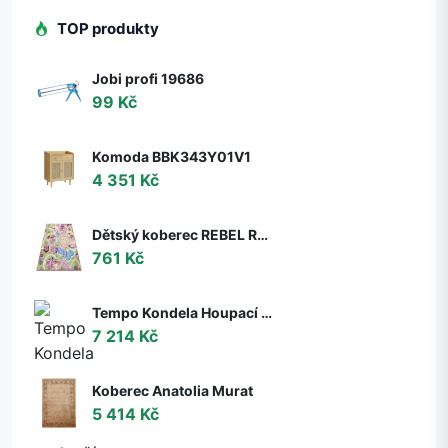
TOP produkty
Jobi profi 19686
99 Kč
Komoda BBK343Y01V1
4 351 Kč
Dětský koberec REBEL ROADS Sweet town 26 Cukrovinky, protiskluzový - růžový / zelený
761 Kč
Tempo Kondela Houpací křeslo s podnoží TALMAN, ořech
7 214 Kč
Koberec Anatolia Murat
5 414 Kč