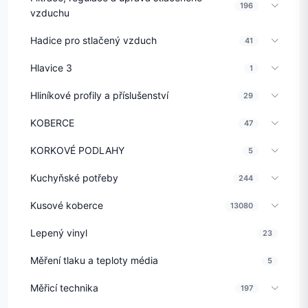
196
vzduchu
Hadice pro stlačený vzduch
41
Hlavice 3
1
Hliníkové profily a příslušenství
29
KOBERCE
47
KORKOVÉ PODLAHY
5
Kuchyňské potřeby
244
Kusové koberce
13080
Lepený vinyl
23
Měření tlaku a teploty média
5
Měřicí technika
197