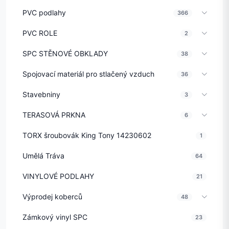
PVC podlahy
366
PVC ROLE
2
SPC STĚNOVÉ OBKLADY
38
Spojovací materiál pro stlačený vzduch
36
Stavebniny
3
TERASOVÁ PRKNA
6
TORX šroubovák King Tony 14230602
1
Umělá Tráva
64
VINYLOVÉ PODLAHY
21
Výprodej koberců
48
Zámkový vinyl SPC
23