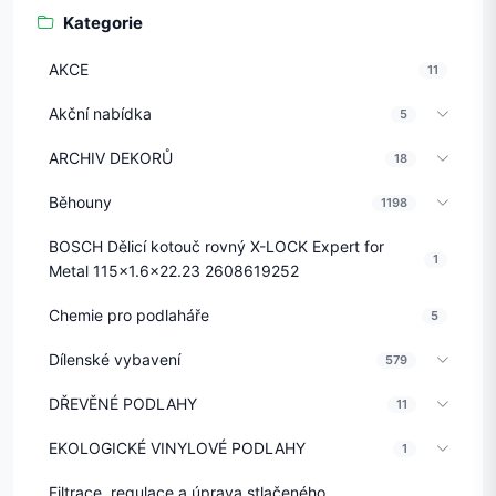
Kategorie
AKCE
11
Akční nabídka
5
ARCHIV DEKORŮ
18
Běhouny
1198
BOSCH Dělicí kotouč rovný X-LOCK Expert for
1
Metal 115x1.6x22.23 2608619252
Chemie pro podlaháře
5
Dílenské vybavení
579
DŘEVĚNÉ PODLAHY
11
EKOLOGICKÉ VINYLOVÉ PODLAHY
1
Filtrace, regulace a úprava stlačeného